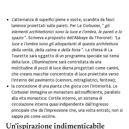
L'alternanza di superfici piene e vuote, scandita da fasci
luminosi proiettati sulle pareti. Per Le Corbusier, "
gli
elementi architettonici
sono la
luce e l'ombra, le pareti e lo
spazio
". Scriveva a proposito dell'Abbaye du Thoronet:
"La
luce e l'ombra sono gli altoparlanti di questa architettura
della verità, della calma e della forza
". La chiesa di La
Tourette sarà oggetto di un programma speciale sul tema
della luce. L'illuminazione sarà controllata da una
moltitudine di pozzi di luce diurna progettati come camini,
che creano macchie concentrate di luce proiettate verso
l'interno del pavimento (cannoni, mitragliatrici, feritoie);
la concezione di una pianta che gioca con l'interiorità. Le
Corbusier immagina un monastero autosufficiente, parallelo
alla vita monastica: Cortile interno, un sistema di
circolazione interna quasi indipendente dall'ingresso
principale che dà l'impressione che, una volta entrati, non si
sappia più come uscirne.
Un'ispirazione indimenticabile