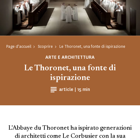
Page d'accueil
Scoprire
Le Thoronet, una fonte di ispirazione
ARTE E ARCHITETTURA
Le Thoronet, una fonte di
ispirazione
Tempo di lettura
article |
15 min
L'Abbaye du Thoronet ha ispirato generazioni
di architetti come Le Corbusier con la sua