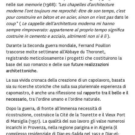
nelle sue
memorie
(1968):
"Les chapelles d'architecture
moderne l'ont toujours me reproché: être de son temps, c'est
pour construire en béton et en acier, sinon on n'est pas
dans le
coup
" (
Le cappelle dell'architettura moderna mi hanno
sempre rimproverato: appartenere al proprio tempo significa
costruire in cemento e acciaio, altrimenti non si è lì
).
Durante la Seconda guerra mondiale, Fernand Pouillon
trascorse molte settimane all'Abbaye du Thoronet,
registrando meticolosamente i progetti che costituirono la
base del suo romanzo e delle sue
future realizzazioni
architettoniche
.
La sua vivida cronaca della creazione di un capolavoro, basata
sia su ricerche storiche che sulla sua pluriennale esperienza di
capomastro, è anche una riflessione sul
rapporto tra il bello e il
necessario
, tra l'ordine umano e l'ordine naturale.
Dopo la guerra, di fronte all'immensa necessità di
ricostruzione, costruisce la Cité de la Tourette e il Vieux Port
di Marsiglia (1951). La qualità del suo lavoro gli valse numerosi
incarichi in Provenza, nella regione parigina e in Algeria (il
complesso residenziale di Diar-es-Saâda nel 1953 e Diar-el-