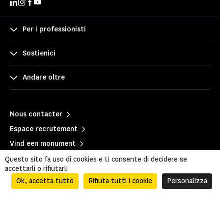
Per i professionisti
Sostienici
Andare oltre
Nous contacter
Espace recrutement
Vind een monument
Partenaires
Questo sito fa uso di cookies e ti consente di decidere se
accettarli o rifiutarli
Ok, accetta tutto
Rifiuta tutti i cookie
Personalizza