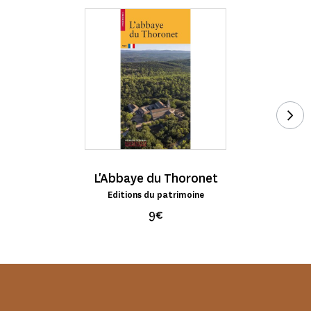
Voi
L'Abbaye du Thoronet
Editions du patrimoine
9€