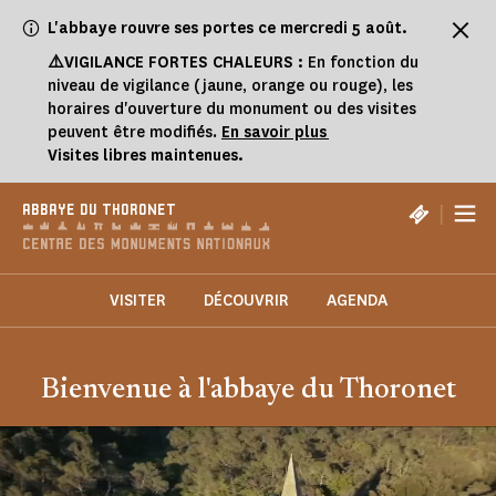
Panneau de gestion des cookies
L'abbaye rouvre ses portes ce mercredi 5 août.
⚠️VIGILANCE FORTES CHALEURS :
En fonction du
niveau de vigilance (jaune, orange ou rouge), les
horaires d'ouverture du monument ou des visites
peuvent être modifiés.
En savoir plus
Visites libres maintenues.
|
ABBAYE DU THORONET
VISITER
DÉCOUVRIR
AGENDA
Bienvenue à l'abbaye du Thoronet