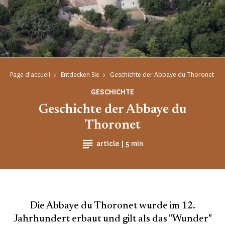
Page d'accueil
Entdecken Sie
Geschichte der Abbaye du Thoronet
GESCHICHTE
Geschichte der Abbaye du
Thoronet
Lesezeit
article |
5 min
Die Abbaye du Thoronet wurde im 12.
Jahrhundert erbaut und gilt als das "Wunder"