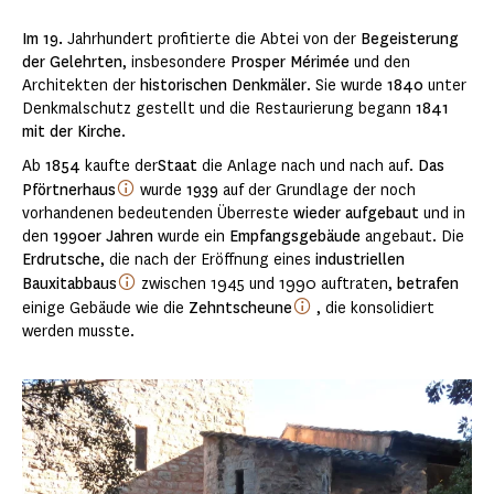
Im 19.
Jahrhundert profitierte die Abtei von der
Begeisterung
der Gelehrten
, insbesondere
Prosper Mérimée
und den
Architekten der
historischen Denkmäler
. Sie wurde
1840
unter
Denkmalschutz gestellt und die Restaurierung begann
1841
mit der Kirche
.
Ab
1854
kaufte der
Staat
die Anlage nach und nach auf.
Das
Pförtnerhaus
wurde
1939
auf der Grundlage der noch
vorhandenen bedeutenden Überreste
wieder aufgebaut
und in
den
1990er Jahren
wurde ein
Empfangsgebäude
angebaut. Die
Erdrutsche
, die nach der Eröffnung eines
industriellen
Bauxitabbaus
zwischen 1945 und 1990 auftraten,
betrafen
einige Gebäude wie die
Zehntscheune
, die konsolidiert
werden musste.