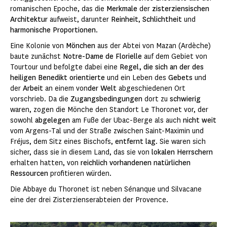
romanischen Epoche, das die
Merkmale
der
zisterziensischen
Architektur
aufweist, darunter
Reinheit
,
Schlichtheit
und
harmonische Proportionen
.
Eine Kolonie von
Mönchen
aus der Abtei von Mazan (Ardèche)
baute zunächst
Notre-Dame de Florielle
auf dem Gebiet von
Tourtour und befolgte dabei eine
Regel, die sich an der des
heiligen Benedikt orientierte
und ein Leben des
Gebets
und
der
Arbeit
an einem von
der Welt
abgeschiedenen Ort
vorschrieb. Da die
Zugangsbedingungen
dort zu
schwierig
waren, zogen die Mönche den Standort Le Thoronet vor, der
sowohl
abgelegen
am Fuße der Ubac-Berge als auch
nicht weit
vom Argens-Tal und der Straße zwischen Saint-Maximin und
Fréjus, dem Sitz eines Bischofs,
entfernt lag
. Sie waren sich
sicher, dass sie in diesem Land, das sie von
lokalen Herrschern
erhalten hatten, von
reichlich vorhandenen natürlichen
Ressourcen
profitieren würden.
Die Abbaye du Thoronet ist neben Sénanque und Silvacane
eine der drei Zisterzienserabteien der Provence.