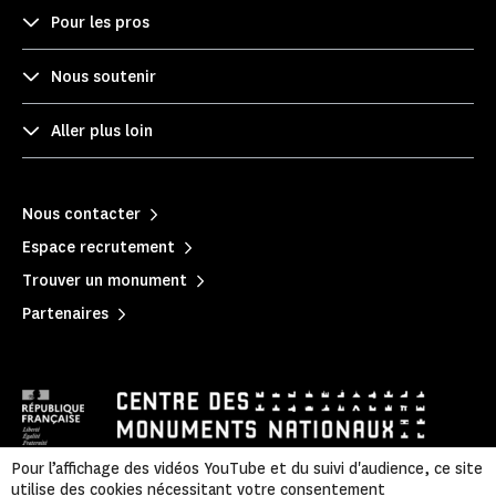
Pour les pros
Nous soutenir
Aller plus loin
Nous contacter
Espace recrutement
Trouver un monument
Partenaires
Pour l’affichage des vidéos YouTube et du suivi d'audience, ce site
utilise des cookies nécessitant votre consentement
Mentions légales
|
Politique de confidentialité
|