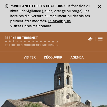
Panneau de gestion des cookies
⚠️VIGILANCE FORTES CHALEURS :
En fonction du
niveau de vigilance (jaune, orange ou rouge), les
horaires d'ouverture du monument ou des visites
peuvent être modifiés.
En savoir plus
Visites libres maintenues.
|
ABBAYE DU THORONET
VISITER
DÉCOUVRIR
AGENDA