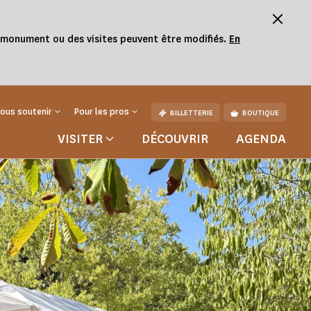
u monument ou des visites peuvent être modifiés.
En
ous soutenir
Pour les pros
BILLETTERIE
BOUTIQUE
VISITER
DÉCOUVRIR
AGENDA