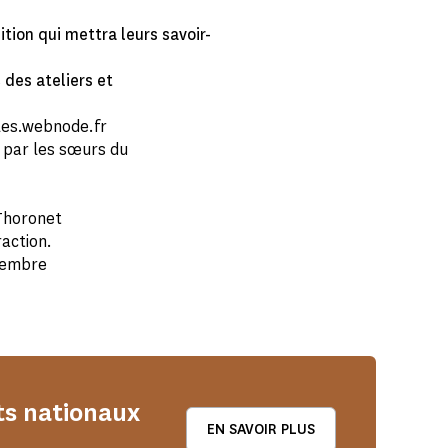
tion qui mettra leurs savoir-
des ateliers et
les.webnode.fr
 par les sœurs du
Thoronet
raction.
ptembre
ts nationaux
EN SAVOIR PLUS