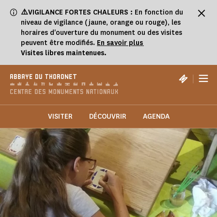
Panneau de gestion des cookies
⚠️VIGILANCE FORTES CHALEURS :
En fonction du
niveau de vigilance (jaune, orange ou rouge), les
horaires d'ouverture du monument ou des visites
peuvent être modifiés.
En savoir plus
Visites libres maintenues.
|
ABBAYE DU THORONET
VISITER
DÉCOUVRIR
AGENDA